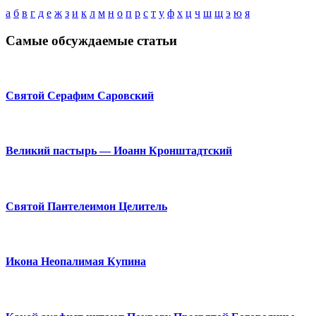
а
б
в
г
д
е
ж
з
и
к
л
м
н
о
п
р
с
т
у
ф
х
ц
ч
ш
щ
э
ю
я
Самые обсуждаемые статьи
Святой Серафим Саровский
Великий пастырь — Иоанн Кронштадтский
Святой Пантелеимон Целитель
Икона Неопалимая Купина