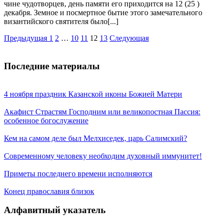
чине чудотворцев, день памяти его приходится на 12 (25 )
декабря. Земное и посмертное бытие этого замечательного
византийского святителя было[...]
Навигация
Предыдущая
1
2
…
10
11
12
13
Следующая
по
записям
Последние материалы
4 ноября праздник Казанской иконы Божией Матери
Акафист Страстям Господним или великопостная Пассия:
особенное богослужение
Кем на самом деле был Мелхиседек, царь Салимский?
Современному человеку необходим духовный иммунитет!
Приметы последнего времени исполняются
Конец православия близок
Алфавитный указатель