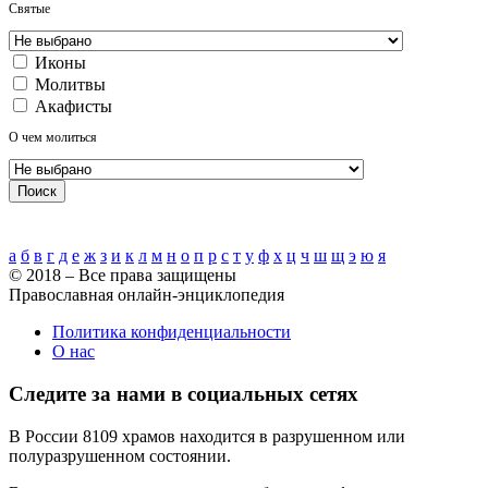
Святые
Иконы
Молитвы
Акафисты
О чем молиться
Поиск
Алфавитный указатель
а
б
в
г
д
е
ж
з
и
к
л
м
н
о
п
р
с
т
у
ф
х
ц
ч
ш
щ
э
ю
я
© 2018 – Все права защищены
Православная онлайн-энциклопедия
Политика конфиденциальности
О нас
Следите за нами в социальных сетях
В России 8109 храмов находится в разрушенном или
полуразрушенном состоянии.