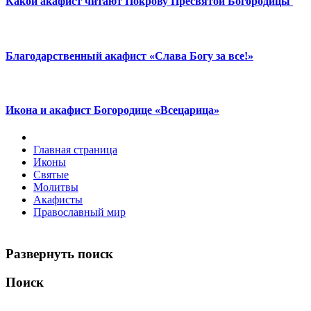
Какой акафист читают Покрову Пресвятой Богородицы
Благодарственный акафист «Слава Богу за все!»
Икона и акафист Богородице «Всецарица»
Главная страница
Иконы
Святые
Молитвы
Акафисты
Православный мир
Развернуть поиск
Поиск