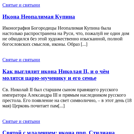
Святые и святыни
Икона Неопалимая Купина
Иконография Богородицы Неопалимая Купина была
настолько распространена на Руси, что, пожалуй не один дом
не обходился без этой художественно изысканной, полной
богословских смыслов, иконы. Образ [...]
Святые и святыни
Как выглядит икона Николая II, и о чём
молятся царю-мученику и его семье
Св. Николай II был старшим сыном правящего русского
императора Александра III и прямым наследником русского
престола. Его появление на свет символично, – в этот день (18
мая) Церковь почитает пам[...]
Святые и святыни
Святой с младенцем: икона прп. Стилиана