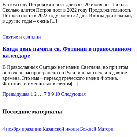
В этом году Петровский пост длится с 20 июня по 11 июля.
Сколько длится Петров пост в 2022 году Продолжительность
Петрова поста в 2022 году ровно 22 дня. Иногда длительный,
в другие годы – очень [...]
Святые и святыни
Когда день памяти св. Фотинии в православном
календаре
В Православных Святцах нет имени Светлана, но при этом
оно очень распространено на Руси, и в наш век, и в давние
времена. Это имя – перевод греческого имени Фотина,
Фотиния, и именно так в святом[...]
Навигация
Предыдущая
1
2
…
7
8
9
10
Следующая
по
записям
Последние материалы
4 ноября праздник Казанской иконы Божией Матери