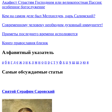
Акафист Страстям Господним или великопостная Пассия:
особенное богослужение
Кем на самом деле был Мелхиседек, царь Салимский?
Современному человеку необходим духовный иммунитет!
Приметы последнего времени исполняются
Конец православия близок
Алфавитный указатель
а
б
в
г
д
е
ж
з
и
к
л
м
н
о
п
р
с
т
у
ф
х
ц
ч
ш
щ
э
ю
я
Самые обсуждаемые статьи
Святой Серафим Саровский