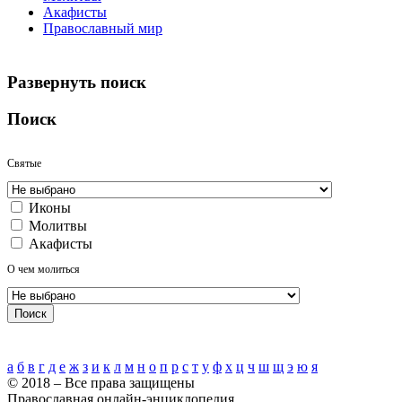
Акафисты
Православный мир
Развернуть поиск
Поиск
Святые
Иконы
Молитвы
Акафисты
О чем молиться
Поиск
Алфавитный указатель
а
б
в
г
д
е
ж
з
и
к
л
м
н
о
п
р
с
т
у
ф
х
ц
ч
ш
щ
э
ю
я
© 2018 – Все права защищены
Православная онлайн-энциклопедия