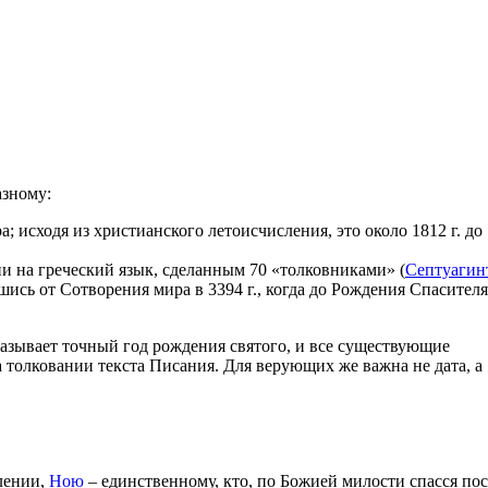
азному:
; исходя из христианского летоисчисления, это около 1812 г. до
и на греческий язык, сделанным 70 «толковниками» (
Септуагин
шись от Сотворения мира в 3394 г., когда до Рождения Спасителя
указывает точный год рождения святого, и все существующие
а толковании текста Писания. Для верующих же важна не дата, а
олении,
Ною
– единственному, кто, по Божией милости спасся по