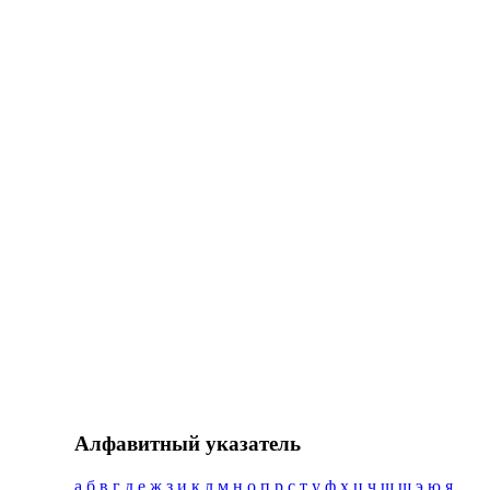
Алфавитный указатель
а
б
в
г
д
е
ж
з
и
к
л
м
н
о
п
р
с
т
у
ф
х
ц
ч
ш
щ
э
ю
я