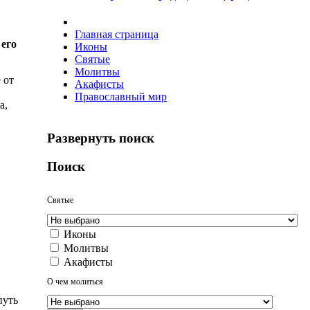
Главная страница
 его
Иконы
Святые
Молитвы
 от
Акафисты
Православный мир
а,
Развернуть поиск
Поиск
Святые
Иконы
Молитвы
Акафисты
О чем молиться
путь