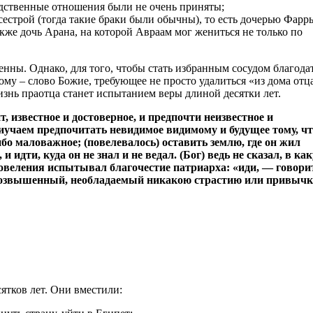
одственные отношения были не очень приняты;
естрой (тогда такие браки были обычны), то есть дочерью Фарр
акже дочь Арана, на которой Авраам мог жениться не только по
енны. Однако, для того, чтобы стать избранным сосудом благода
ому – слово Божие, требующее не просто удалиться «из дома отц
изнь праотца станет испытанием веры длиной десятки лет.
т, известное и достоверное, и предпочти неизвестное и
риучаем предпочитать невидимое видимому и будущее тому, ч
ибо маловажное; (повелевалось) оставить землю, где он жил
и идти, куда он не знал и не ведал. (Бог) ведь не сказал, в ка
повеления испытывал благочестие патриарха: «иди, — говори
 возвышенный, необладаемый никакою страстию или привычк
ятков лет. Они вместили: