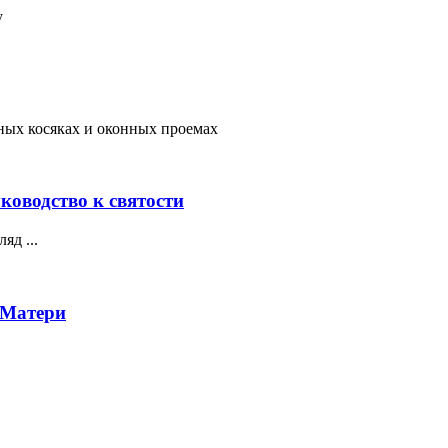
у
рных косяках и оконных проемах
ководство к святости
яд ...
 Матери