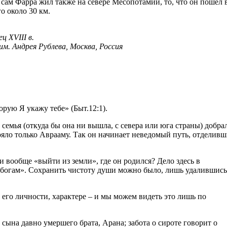
 и сам Фарра жил также на севере Месопотамии, то, что он пошел 
о около 30 км.
ц XVIII в.
м. Андрея Рублева, Москва, Россия
орую Я укажу тебе» (Быт.12:1).
 семья (откуда бы она ни вышла, с севера или юга страны) добра
тояло только Аврааму. Так он начинает неведомый путь, отделивш
 вообще «выйти из земли», где он родился? Дело здесь в
богам». Сохранить чистоту души можно было, лишь удалившись
 его личности, характере – и мы можем видеть это лишь по
 сына давно умершего брата, Арана; забота о сироте говорит о