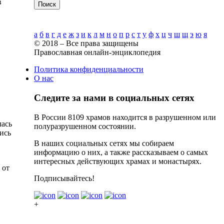
в
Поиск
Алфавитный указатель
а
б
в
г
д
е
ж
з
и
к
л
м
н
о
п
р
с
т
у
ф
х
ц
ч
ш
щ
э
ю
я
© 2018 – Все права защищены
Православная онлайн-энциклопедия
Политика конфиденциальности
О нас
Следите за нами в социальных сетях
В России 8109 храмов находится в разрушенном или
лась
полуразрушенном состоянии.
ись
В наших социальных сетях мы собираем
информацию о них, а также рассказываем о самых
интересных действующих храмах и монастырях.
 от
Подписывайтесь!
+