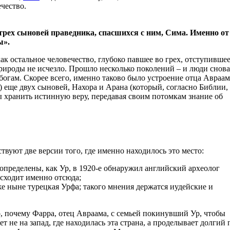
чество.
 трех сыновей праведника, спасшихся с ним, Сима. Именно от
ы».
ак остальное человечество, глубоко павшее во грех, отступившее
природы не исчезло. Прошло несколько поколений – и люди снова
богам. Скорее всего, именно таково было устроение отца Авраам
 еще двух сыновей, Нахора и Арана (который, согласно Библии,
 хранить истинную веру, передавая своим потомкам знание об
твуют две версии того, где именно находилось это место:
пределены, как Ур, в 1920-е обнаружил английский археолог
исходит именно отсюда;
 же ныне турецкая Урфа; такого мнения держатся иудейские и
, почему Фарра, отец Авраама, с семьей покинувший Ур, чтобы
т не на запад, где находилась эта страна, а проделывает долгий 