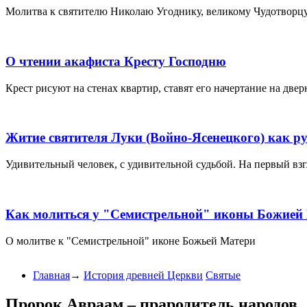
Молитва к святителю Николаю Угоднику, великому Чудотворц
О чтении акафиста Кресту Господню
Крест рисуют на стенах квартир, ставят его начертание на две
Житие святителя Луки (Войно-Ясенецкого) как ру
Удивительный человек, с удивительной судьбой. На первый взгл
Как молиться у "Семистрельной" иконы Божией
О молитве к "Семистрельной" иконе Божьей Матери
Главная
→
История древней Церкви
Святые
Пророк Авраам – прародитель народов