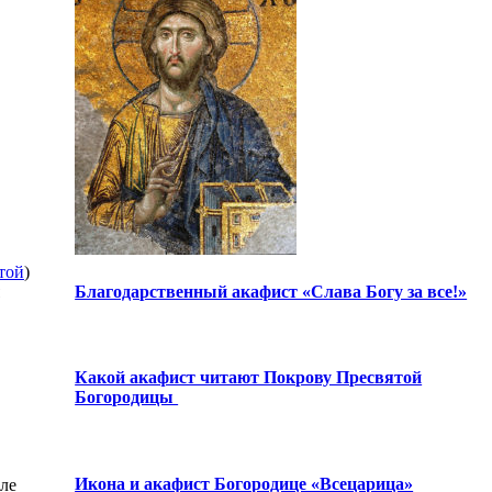
той
)
Благодарственный акафист «Слава Богу за все!»
Какой акафист читают Покрову Пресвятой
Богородицы
Икона и акафист Богородице «Всецарица»
сле