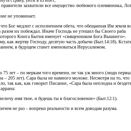
уть страну, уйти в Египет;
 правители захватили все имущество любимого племянника, Лот
ние не упоминает.
 что Бог медлит с исполнением обета, что обещанная Им земля в
за разом их побеждал. Иначе Господь не утешил бы Своего раба
которого Книга Бытия именует «священником Бога Вышнего».
у, как жертву Господу, десятую часть добычи (Быт.14:18). Кстат
анием, в будущем станет именоваться Иерусалимом.
 75 лет – по меркам того времени, не так уж много (люди первы
 – 205 лет). Сара была не намного моложе. Несмотря на то, что
ло, так как, как говорит Писание, «Сара была неплодна и бездет
Харрана:
величу имя твое, и будешь ты в благословение» (Быт.12:1).
ичем не раз – вопреки реальности и всем доводам разума.