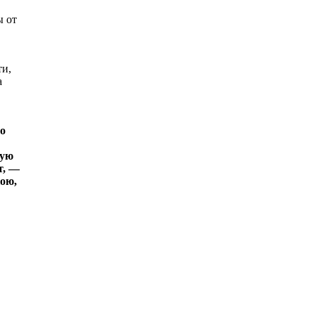
ы от
ти,
а
то
кую
т, —
ою,