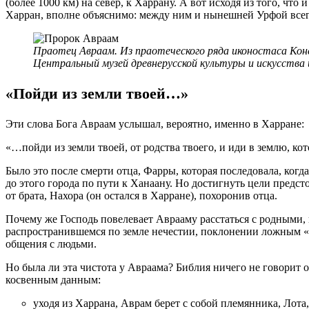
(более 1000 км) на север, к Харрану. А вот исходя из того, что
Харран, вполне объяснимо: между ним и нынешней Урфой всег
Праотец Авраам. Из праотеческого ряда иконостаса Коне
Центральный музей древнерусской культуры и искусства и
«Пойди из земли твоей…»
Эти слова Бога Авраам услышал, вероятно, именно в Харране:
«…пойди из земли твоей, от родства твоего, и иди в землю, кот
Было это после смерти отца, Фарры, которая последовала, когда
до этого города по пути к Ханаану. Но достигнуть цели предс
от брата, Нахора (он остался в Харране), похоронив отца.
Почему же Господь повелевает Аврааму расстаться с родными, и
распространившемся по земле нечестии, поклонении ложным «
общения с людьми.
Но была ли эта чистота у Авраама? Библия ничего не говорит о
косвенным данным:
уходя из Харрана, Аврам берет с собой племянника, Лота,