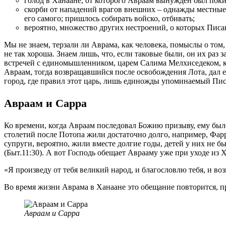
голод в Ханаане, от которого Авраам вынужден был покин
скорби от нападений врагов внешних – однажды местные
его самого; пришлось собирать войско, отбивать;
вероятно, множество других нестроений, о которых Писа
Мы не знаем, терзали ли Аврама, как человека, помыслы о том,
не так хороша. Знаем лишь, что, если таковые были, он их раз 
встречей с единомышленником, царем Салима Мелхиседеком, 
Авраам, тогда возвращавшийся после освобождения Лота, дал ем
город, где правил этот царь, лишь единожды упоминаемый Пис
Авраам и Сарра
Ко времени, когда Авраам последовал Божию призыву, ему было
столетий после Потопа жили достаточно долго, например, Фарра
супруги, вероятно, жили вместе долгие годы, детей у них не бы
(Быт.11:30). А вот Господь обещает Аврааму уже при уходе из 
«Я произведу от тебя великий народ, и благословлю тебя, и воз
Во время жизни Аврама в Ханаане это обещание повторится, пр
Авраам и Сарра