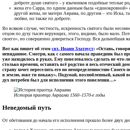
доброте души святого – у язычников подобные теплые р
жена его Сарра, по одним данным была «единокровной» с
другой жены, не матери Аврама, по другим – это Иска, т
любви, но также по доброте.
Во всяком случае, честность, искренность святого были несомн
отцом по духу тысяч верующих, этого, видимо, было мало. Пот
своего», но совершенно довериться Господу. Вся дальнейшая ж
Вот как пишет об этом
свт. Иоанн Златоуст
: «Оставь, говори
невиданное. Смотри, как с самого начала праведник был п
уже находилось в руках. Ему повелевалось сделать не что-л
столько времени, оставить всё родство и весь отеческий дом, 
страну хочет переселить его но неопределенностию Своего 
в землю, юже ти покажу». Подумай, возлюбленный, какой
дух потребен был для исполнения этого повеления…»
История праотца Авраама 1560–1570-е годы
Неведомый путь
От обетования до начала его исполнения прошло более двух дес