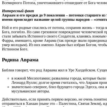
Всемирного Потопа, уничтожившего отошедшее от Бога челове
Интересный факт
Авраам и его предки до 9 поколения – потомки старшего из
имени происходит название целой группы народов – «семит
Ной и его родные спаслись от потопа, сохранив жизнь – тогда к
Бога, погибло. Но само греховное повреждение человеческой 
стали забывать Истинного своего Создателя, кланяясь ложным 
Фарры, имевшего, кроме Аврама (так прежде звали праведника)
умер молодым). Из них именно Аврам был избран Богом, чтобы
Истинном Боге.
Родина Аврама
Библия говорит, что род Авраама жил в Уре Халдейском. Сущес
в южной Месопотамии; развалины города, которые были о
Леонард Вулли; долгое время считалось, что Авраам про
значительно севернее, близ будущего города Эдесса, она
мусульманские авторы.
Действительно, если принять первую версию, не очень понятно
отправиться в Ханаан (ныне это – Палестина, Святая Земля), иде