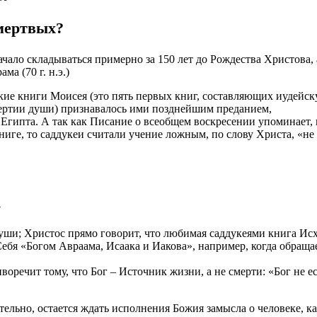
 мертвых?
чало складываться примерно за 150 лет до Рождества Христова, 
а (70 г. н.э.)
кие книги Моисея (это пять первых книг, составляющих иудейс
смертии души) признавалось ими позднейшим преданием,
 Египта. А так как Писание о всеобщем воскресении упоминает,
ниге, то саддукеи считали учение ложным, по слову Христа, «не 
?
души; Христос прямо говорит, что любимая саддукеями книга Ис
Себя «Богом Авраама, Исаака и Иакова», например, когда обраща
оречит тому, что Бог – Источник жизни, а не смерти: «Бог не е
тельно, остается ждать исполнения Божия замысла о человеке, к