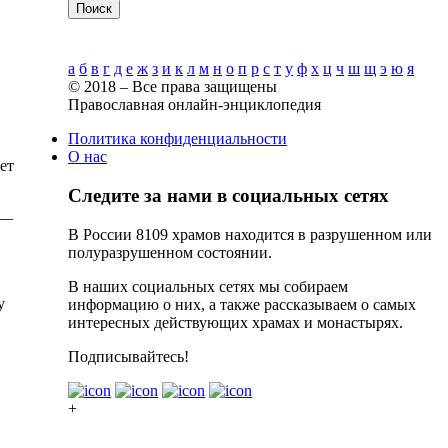
Поиск
Алфавитный указатель
а
б
в
г
д
е
ж
з
и
к
л
м
н
о
п
р
с
т
у
ф
х
ц
ч
ш
щ
э
ю
я
© 2018 – Все права защищены
Православная онлайн-энциклопедия
Политика конфиденциальности
О нас
ет
Следите за нами в социальных сетях
 —
В России 8109 храмов находится в разрушенном или
полуразрушенном состоянии.
В наших социальных сетях мы собираем
у
информацию о них, а также рассказываем о самых
интересных действующих храмах и монастырях.
Подписывайтесь!
+