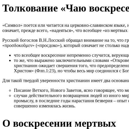
Толкование «Чаю воскрес
«Символ» поется или читается на церковно-славянском языке, 
означает, прежде всего, «надеяться», что всеобщее «из мертвых
Русский богослов В.Н.Лосский обращал внимание на то, что г
«προσδοκοῦμεν» («просдоко»), который означает не столько наде
что всеобщее воскресение непременно случится, верующий
то же, что выражено заключительными словами «Откровен
христианин ожидает свершения того, что предопределено,
Христом» (Флп.1:23), но чтобы весь мир соединился с Бо
Для такой твердой уверенности христианин имеет два основан
Писание Ветхого, Нового Заветов, ясно говорящее, что м
случаи действительного возвращения людей из иного мир
промыслу, в последние годы нарастания безверия – опыт
совершенно изменялась жизнь.
О воскресении мертвых