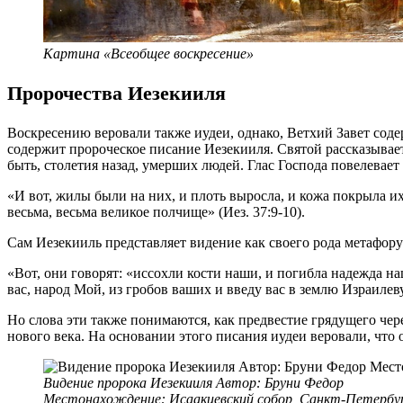
Картина «Всеобщее воскресение»
Пророчества Иезекииля
Воскресению веровали также иудеи, однако, Ветхий Завет сод
содержит пророческое писание Иезекииля. Святой рассказывае
быть, столетия назад, умерших людей. Глас Господа повелевае
«И вот, жилы были на них, и плоть выросла, и кожа покрыла и
весьма, весьма великое полчище» (Иез. 37:9-10).
Сам Иезекииль представляет видение как своего рода метафору
«Вот, они говорят: «иссохли кости наши, и погибла надежда 
вас, народ Мой, из гробов ваших и введу вас в землю Израилеву»
Но слова эти также понимаются, как предвестие грядущего чер
нового века. На основании этого писания иудеи веровали, что 
Видение пророка Иезекииля Автор: Бруни Федор
Местонахождение: Исаакиевский собор, Санкт-Петербу