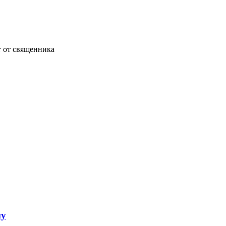
т от священника
му