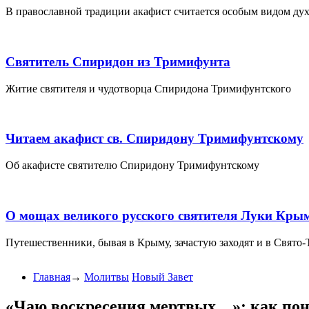
В православной традиции акафист считается особым видом духо
Святитель Спиридон из Тримифунта
Житие святителя и чудотворца Спиридона Тримифунтского
Читаем акафист св. Спиридону Тримифунтскому
Об акафисте святителю Спиридону Тримифунтскому
О мощах великого русского святителя Луки Кры
Путешественники, бывая в Крыму, зачастую заходят и в Свято-
Главная
→
Молитвы
Новый Завет
«Чаю воскресения мертвых…»: как пон