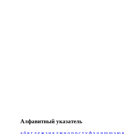
Алфавитный указатель
а
б
в
г
д
е
ж
з
и
к
л
м
н
о
п
р
с
т
у
ф
х
ц
ч
ш
щ
э
ю
я