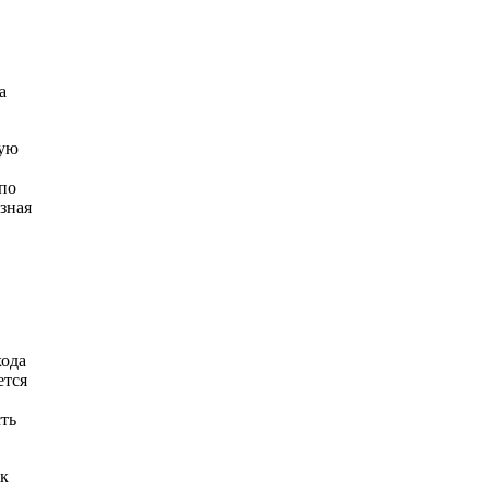
а
кую
 по
зная
хода
ется
сть
ак