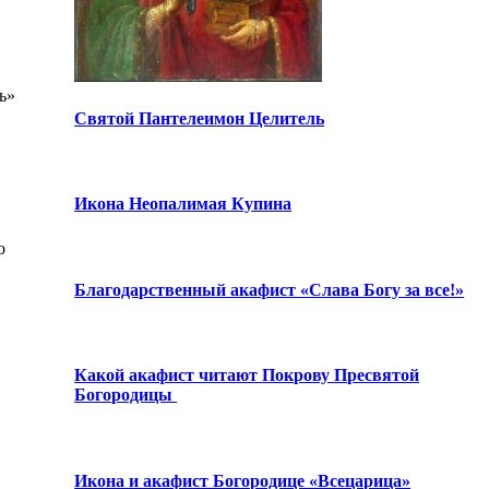
ь»
Святой Пантелеимон Целитель
Икона Неопалимая Купина
о
Благодарственный акафист «Слава Богу за все!»
Какой акафист читают Покрову Пресвятой
Богородицы
Икона и акафист Богородице «Всецарица»