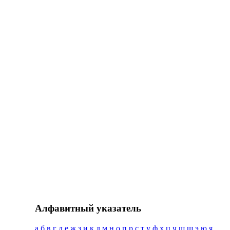
Алфавитный указатель
а
б
в
г
д
е
ж
з
и
к
л
м
н
о
п
р
с
т
у
ф
х
ц
ч
ш
щ
э
ю
я