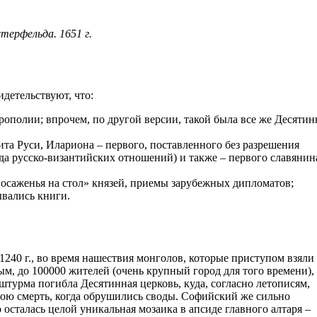
стерфельда. 1651 г.
детельствуют, что:
рополии; впрочем, по другой версии, такой была все же Десятин
ита Руси, Илариона – первого, поставленного без разрешения
а русско-византийских отношений) и также – первого славянина
осаженья на стол» князей, приемы зарубежных дипломатов;
ывались книги.
 1240 г., во время нашествия монголов, которые приступом взяли
ым, до 100000 жителей (очень крупный город для того времени),
 штурма погибла Десятинная церковь, куда, согласно летописям,
свою смерть, когда обрушились своды. Софийский же сильно
 осталась целой уникальная мозаика в апсиде главного алтаря –