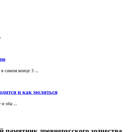
у
лю
 самом конце 3 ...
одится и как молиться
и оба ...
 памятник древнерусского зодчества