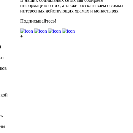
В наших социальных сетях мы собираем
информацию о них, а также рассказываем о самых
интересных действующих храмах и монастырях.
Подписывайтесь!
+
й
ит
оков
икой
ть
ены