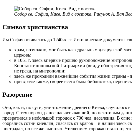
Собор св. Софии, Киев. Вид с востока. Рисунок А. Ван Ве
Символ христианства
Им София оставалась до 1240-х гг. Исторические документы сви
храм, возможно, мог быть кафедральным для русской мит
церковь;
в 1051 г. здесь впервые прошло рукоположение митропол
Константинопольской Патриархии (ввиду обострения тогд
не грека, на митрополии;
здесь же проходили важнейшие события жизни страны «п
при храме также, скорее всего была библиотека, перепис
Разорение
Оно, как и, по сути, уничтожение древнего Киева, случилось в
город. С тех пор он, ранее насчитывавший, по некоторым данн
превратился в небольшой городок с 700 чел. населения. В огне
собрались сотни киевлян, спасаясь от врагов – и нашли здесь 
пострадал, но все же выстоял. Утешением горожан стало то, что