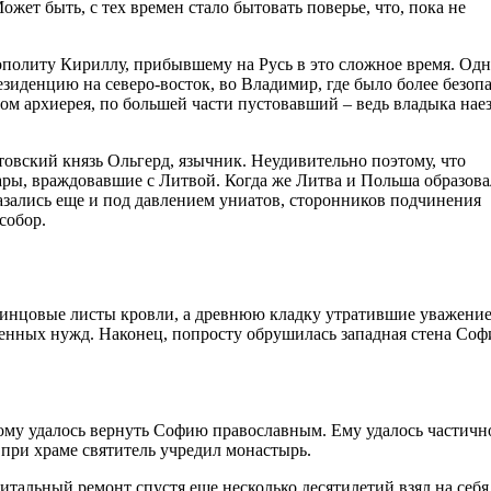
т быть, с тех времен стало бытовать поверье, что, пока не
ополиту Кириллу, прибывшему на Русь в это сложное время. Одн
зиденцию на северо-восток, во Владимир, где было более безоп
ом архиерея, по большей части пустовавший – ведь владыка нае
итовский князь Ольгерд, язычник. Неудивительно поэтому, что
тары, враждовавшие с Литвой. Когда же Литва и Польша образов
азались еще и под давлением униатов, сторонников подчинения
собор.
винцовые листы кровли, а древнюю кладку утратившие уважение
енных нужд. Наконец, попросту обрушилась западная стена Соф
ому удалось вернуть Софию православным. Ему удалось частичн
 при храме святитель учредил монастырь.
питальный ремонт спустя еще несколько десятилетий взял на себя