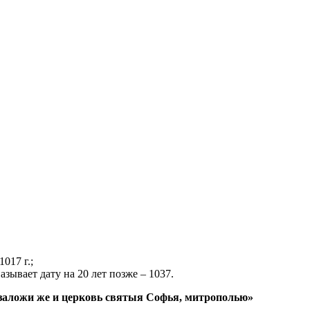
017 г.;
зывает дату на 20 лет позже – 1037.
> заложи же и церковь святыя Софья, митрополью»