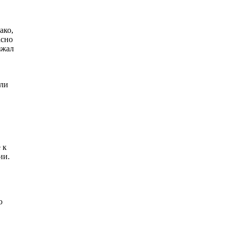
ако,
асно
зжал
али
 к
ии.
о