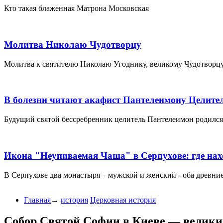
Кто такая блаженная Матрона Московская
Молитва Николаю Чудотворцу
Молитва к святителю Николаю Угоднику, великому Чудотворц
В болезни читают акафист Пантелеимону Целите
Будущий святой бессребренник целитель Пантелеимон родился в
Икона "Неупиваемая Чаша" в Серпухове: где нах
В Серпухове два монастыря – мужской и женский - оба древние 
Главная
→
история
Церковная история
Собор Святой Софии в Киеве — великий