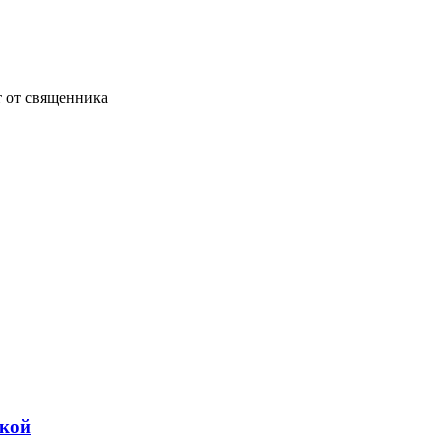
т от священника
ской