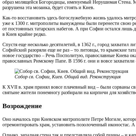
образ молящейся Богородицы, именуемый Нерушимая Стена. Може
разрушена эта мозаика, будет стоять и Киев.
Как-то восстановить здесь богослужебную жизнь удалось митр
уже к 1300 г. митрополиты вынуждены были перенести свою ре
от постоянных татарских набегов. А при Софии остался лишь д
в Киев крайне редко.
Спустя еще несколько десятилетий, в 1362 г., город захватил л
Софийский разоряли еще не раз – то литовцы, то крымские та
новое государство – Речь Посполитую, православные Киева ок
православных Римскому Папе. В 1596 г. они и вовсе захватили 
Собор св. Софии, Киев. Общий вид. Реконструкция
К XVII в. храм принял вовсе плачевный вид – были сорваны с
святыне жители понемногу разбирали на кирпичи для хозяйств
Возрождение
Оно началось при Киевском митрополите Петре Могиле, котор
отремонтировать храм, установить позолоченный иконостас. А
Однако, западная стена так и представляла собой руины – и ка