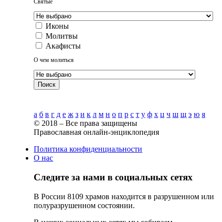
Святые
Иконы
Молитвы
Акафисты
О чем молиться
Поиск
Алфавитный указатель
а
б
в
г
д
е
ж
з
и
к
л
м
н
о
п
р
с
т
у
ф
х
ц
ч
ш
щ
э
ю
я
© 2018 – Все права защищены
Православная онлайн-энциклопедия
Политика конфиденциальности
О нас
Следите за нами в социальных сетях
В России 8109 храмов находится в разрушенном или
полуразрушенном состоянии.