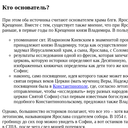
Кто основатель?
При этом оба источника считают основателем храма блгв. Яро
Крещение. Вместе с тем, существует также мнение, что при Яро
раньше, в первые годы по Крещении князя Владимира. В пользу
упоминание свт. Иларионом Киевским в знаменитой пропо
принадлежит князю Владимиру, тогда как осуществление 
задумал Иерусалимский храм, а сына, Ярослава, с Солом
результаты исследования одной из фресок, которая запеча
церковь, которую историки определяют как Десятинную, к
изображенных княжичах определены как дети того же князя
Софии;
наконец, само посвящение, идея которого также может во
святая первых веков Церкви (мать мучениц Веры, Надежд
посвящения была в
Константинополе
, где, согласно лет
отправленные, чтобы «исследовать» веру разных народов;
церкви Святой Софии) стал первым известным богослуже
подобного Константинопольскому, предложил также Вла
Однако, большинство историков полагают, что все это – хотя в
летописям, называющим Ярослава создателем собора. В 1054 г.
гробницу до сих пор можно увидеть в Софии, а вот останков 
в США, после чего след мощей потерялся.