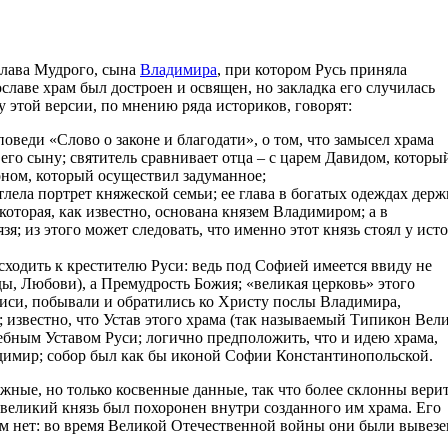
слава Мудрого, сына
Владимира
, при котором Русь приняла
славе храм был достроен и освящен, но закладка его случилась
 этой версии, по мнению ряда историков, говорят:
веди «Слово о законе и благодати», о том, что замысел храма
его сыну; святитель сравнивает отца – с царем Давидом, которы
оном, который осуществил задуманное;
тлела портрет княжеской семьи; ее глава в богатых одеждах держ
оторая, как известно, основана князем Владимиром; а в
; из этого может следовать, что именно этот князь стоял у ист
сходить к крестителю Руси: ведь под Софией имеется ввиду не
ы, Любови), а Премудрость Божия; «великая церковь» этого
описи, побывали и обратились ко Христу послы Владимира,
 известно, что Устав этого храма (так называемый Типикон Вел
бным Уставом Руси; логично предположить, что и идею храма,
димир; собор был как бы иконой Софии Константинопольской.
ажные, но только косвенные данные, так что более склонны вери
 великий князь был похоронен внутри созданного им храма. Его
там нет: во время Великой Отечественной войны они были вывез