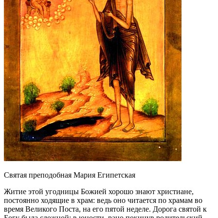
Святая преподобная Мария Египетская
Житие этой угодницы Божией хорошо знают христиане,
постоянно ходящие в храм: ведь оно читается по храмам во
время Великого Поста, на его пятой неделе. Дорога святой к
Богу была сложной: в юности, рано покинув родительский