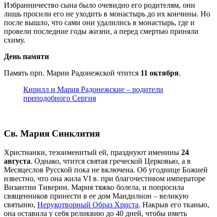
Избранничество сына было очевидно его родителям, они
лишь просили его не уходить в монастырь до их кончины. Но
после вышло, что сами они удалились в монастырь, где и
провели последние годы жизни, а перед смертью приняли
схиму.
День памяти
Память прп. Марии Радонежской чтится
11 октября
.
Кирилл и Мария Радонежские – родители
преподобного Сергия
Св. Мария Синклития
Христианки, тезоименитый ей, празднуют именины
24
августа
. Однако, чтится святая греческой Церковью, а в
Месяцеслов Русской пока не включена. Об угоднице Божией
известно, что она жила VI в. при благочестивом императоре
Византии Тиверии. Мария тяжко болела, и попросила
священников принести в ее дом Мандилион – великую
святыню,
Нерукотворный Образ Христа
. Накрыв его тканью,
она оставила у себя реликвию до 40 дней, чтобы иметь