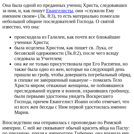
Она была одной из преданных учениц Христа, следовавших
за ним, и, как пишут
Евангелисты
, они «служили Ему
имением своим» (Лк. 8:3), то есть материально помогали
небольшой общине последователей Господа. О святой
известно, что она:
происходила из Галилеи, как почти все ближайшие
ученики Христа;
была исцелена Христом, как пишет св. Лука, от
бесовской одержимости (Лк.8:2), после чего всюду
следовала за Учителем;
она же не только присутствовала при Его Распятии, но
также была одно из жен, которые на следующий день
пришли ко гробу, чтобы довершить погребальный обряд,
в спешке не завершенный накануне – помазать Тело
Христа миром; отважные женщины, не побоявшиеся
преследований иудеев и воинов, охранявших гробницу,
были первыми удостоены увидеть Воскресшего
Господа, причем Евангелист Иоанн особо отмечает, что
из всех жен беседы с Ним первой удостоилась именно
Мария.
Впоследствии она отправилась с проповедью по Римской
империи. С ней же связывают обычай красить яйца на Пасху:
по преданию, придя к императору Тиберию, она вручила ему