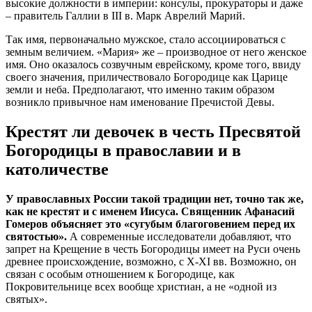
высокие должности в империи: консулы, прокураторы и даже
– правитель Галлии в III в. Марк Аврелий Марий.
Так имя, первоначально мужское, стало ассоциироваться с
земным величием. «Мария» же – производное от него женское
имя. Оно оказалось созвучным еврейскому, кроме того, ввиду
своего значения, приличествовало Богородице как Царице
земли и неба. Предполагают, что именно таким образом
возникло привычное нам именование Пречистой Девы.
Крестят ли девочек в честь Пресвятой
Богородицы в православии и в
католичестве
У православных России такой традиции нет, точно так же,
как не крестят и с именем Иисуса. Священник Афанасий
Гомеров объясняет это «сугубым благоговением перед их
святостью».
А современные исследователи добавляют, что
запрет на Крещение в честь Богородицы имеет на Руси очень
древнее происхождение, возможно, с X-XI вв. Возможно, он
связан с особым отношением к Богородице, как
Покровительнице всех вообще христиан, а не «одной из
святых».