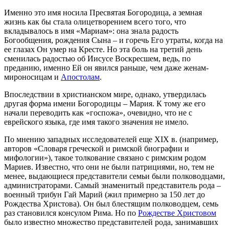
Именно это имя носила Пресвятая Богородица, а земная
жизнь как бы стала олицетворением всего того, что
вкладывалось в имя «Мариам»: она знала радость
Богообщения, рождения Сына – и горечь Его утраты, когда на
ее глазах Он умер на Кресте. Но эта боль на третий день
сменилась радостью об Иисусе Воскресшем, ведь, по
преданию, именно Ей он явился раньше, чем даже женам-
мироносицам и
Апостолам
.
Впоследствии в христианском мире, однако, утвердилась
другая форма имени Богородицы – Мария. К тому же его
начали переводить как «госпожа», очевидно, что не с
еврейского языка, где имя такого значения не имело.
По мнению западных исследователей еще XIX в. (например,
авторов «Словаря греческой и римской биографии и
мифологии»), такое толкование связано с римским родом
Мариев. Известно, что они не были патрициями, но, тем не
менее, выдающиеся представители семьи были полководцами,
администраторами. Самый знаменитый представитель рода –
военный трибун Гай Марий (жил примерно за 150 лет до
Рождества Христова). Он был блестящим полководцем, семь
раз становился консулом Рима. Но по
Рождестве Христовом
было известно множество представителей рода, занимавших