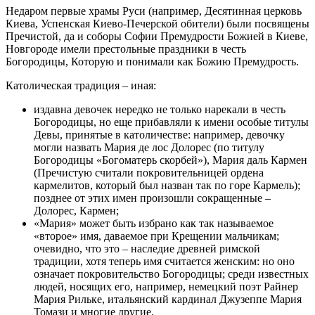
Недаром первые храмы Руси (например, Десятинная церковь
Киева, Успенская Киево-Печерской обители) были посвящены
Пречистой, да и соборы Софии Премудрости Божией в Киеве,
Новгороде имели престольные праздники в честь
Богородицы, Которую и понимали как Божию Премудрость.
Католическая традиция – иная:
издавна девочек нередко не только нарекали в честь
Богородицы, но еще прибавляли к имени особые титулы
Девы, принятые в католичестве: например, девочку
могли назвать Мария де лос Долорес (по титулу
Богородицы «Богоматерь скорбей»), Мария даль Кармен
(Пречистую считали покровительницей ордена
кармелитов, который был назван так по горе Кармель);
позднее от этих имен произошли сокращенные –
Долорес, Кармен;
«Мария» может быть избрано как так называемое
«второе» имя, даваемое при Крещении мальчикам;
очевидно, что это – наследие древней римской
традиции, хотя теперь имя считается женским: но оно
означает покровительство Богородицы; среди известных
людей, носящих его, например, немецкий поэт Райнер
Мария Рильке, итальянский кардинал Джузеппе Мария
Томази и многие другие.