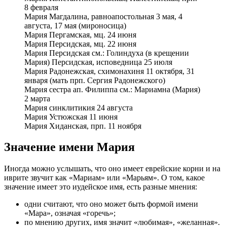
8 февраля
Мария Магдалина, равноапостольная 3 мая, 4
августа, 17 мая (мироносица)
Мария Пергамская, мц. 24 июня
Мария Персидская, мц. 22 июня
Мария Персидская см.: Голиндуха (в крещении
Мария) Персидская, исповедница 25 июля
Мария Радонежская, схимонахиня 11 октября, 31
января (мать прп. Сергия Радонежского)
Мария сестра ап. Филиппа см.: Мариамна (Мария)
2 марта
Мария синклитикия 24 августа
Мария Устюжская 11 июня
Мария Хиданская, прп. 11 ноября
Значение имени Мария
Иногда можно услышать, что оно имеет еврейские корни и на
иврите звучит как «Мариам» или «Марьям». О том, какое
значение имеет это иудейское имя, есть разные мнения:
одни считают, что оно может быть формой имени
«Мара», означая «горечь»;
по мнению других, имя значит «любимая», «желанная».