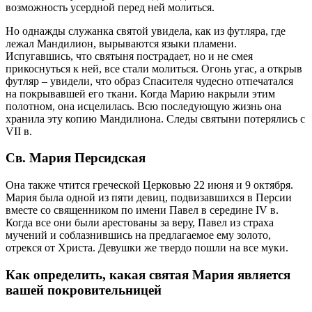
возможность усердной перед ней молиться.
Но однажды служанка святой увидела, как из футляра, где
лежал Мандилион, вырываются языки пламени.
Испугавшись, что святыня пострадает, но и не смея
прикоснуться к ней, все стали молиться. Огонь угас, а открыв
футляр – увидели, что образ Спасителя чудесно отпечатался
на покрывавшей его ткани. Когда Марию накрыли этим
полотном, она исцелилась. Всю последующую жизнь она
хранила эту копию Мандилиона. Следы святыни потерялись с
VII в.
Св. Мария Персидская
Она также чтится греческой Церковью 22 июня и 9 октября.
Мария была одной из пяти девиц, подвизавшихся в Персии
вместе со священником по имени Павел в середине IV в.
Когда все они были арестованы за веру, Павел из страха
мучений и соблазнившись на предлагаемое ему золото,
отрекся от Христа. Девушки же твердо пошли на все муки.
Как определить, какая святая Мария является
вашей покровительницей