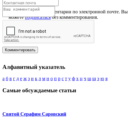
Получать новые комментарии по электронной почте. Вы
можете
подписаться
без комментирования.
Алфавитный указатель
а
б
в
г
д
е
ж
з
и
к
л
м
н
о
п
р
с
т
у
ф
х
ц
ч
ш
щ
э
ю
я
Самые обсуждаемые статьи
Святой Серафим Саровский