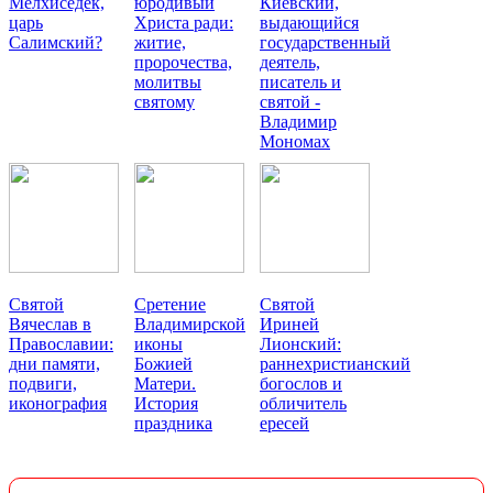
Мелхиседек,
юродивый
Киевский,
царь
Христа ради:
выдающийся
Салимский?
житие,
государственный
пророчества,
деятель,
молитвы
писатель и
святому
святой -
Владимир
Мономах
Святой
Сретение
Святой
Вячеслав в
Владимирской
Ириней
Православии:
иконы
Лионский:
дни памяти,
Божией
раннехристианский
подвиги,
Матери.
богослов и
иконография
История
обличитель
праздника
ересей