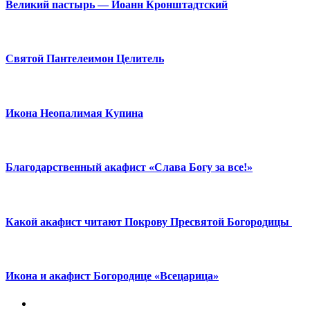
Великий пастырь — Иоанн Кронштадтский
Святой Пантелеимон Целитель
Икона Неопалимая Купина
Благодарственный акафист «Слава Богу за все!»
Какой акафист читают Покрову Пресвятой Богородицы
Икона и акафист Богородице «Всецарица»