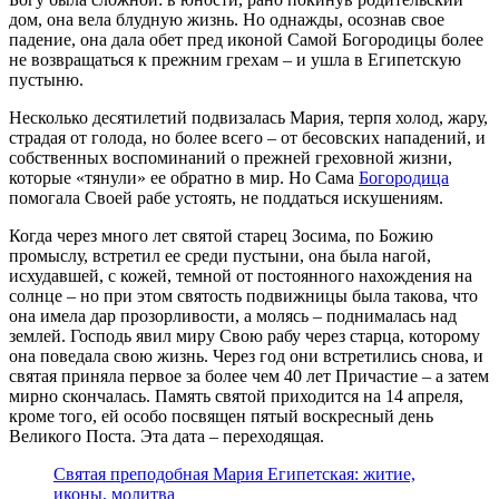
дом, она вела блудную жизнь. Но однажды, осознав свое
падение, она дала обет пред иконой Самой Богородицы более
не возвращаться к прежним грехам – и ушла в Египетскую
пустыню.
Несколько десятилетий подвизалась Мария, терпя холод, жару,
страдая от голода, но более всего – от бесовских нападений, и
собственных воспоминаний о прежней греховной жизни,
которые «тянули» ее обратно в мир. Но Сама
Богородица
помогала Своей рабе устоять, не поддаться искушениям.
Когда через много лет святой старец Зосима, по Божию
промыслу, встретил ее среди пустыни, она была нагой,
исхудавшей, с кожей, темной от постоянного нахождения на
солнце – но при этом святость подвижницы была такова, что
она имела дар прозорливости, а молясь – поднималась над
землей. Господь явил миру Свою рабу через старца, которому
она поведала свою жизнь. Через год они встретились снова, и
святая приняла первое за более чем 40 лет Причастие – а затем
мирно скончалась. Память святой приходится на 14 апреля,
кроме того, ей особо посвящен пятый воскресный день
Великого Поста. Эта дата – переходящая.
Святая преподобная Мария Египетская: житие,
иконы, молитва