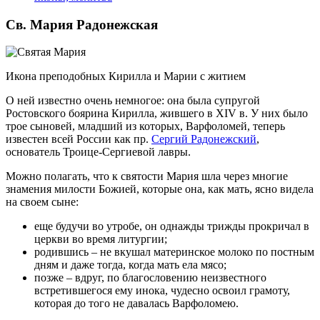
Св. Мария Радонежская
Икона преподобных Кирилла и Марии с житием
О ней известно очень немногое: она была супругой
Ростовского боярина Кирилла, жившего в XIV в. У них было
трое сыновей, младший из которых, Варфоломей, теперь
известен всей России как пр.
Сергий Радонежский
,
основатель Троице-Сергиевой лавры.
Можно полагать, что к святости Мария шла через многие
знамения милости Божией, которые она, как мать, ясно видела
на своем сыне:
еще будучи во утробе, он однажды трижды прокричал в
церкви во время литургии;
родившись – не вкушал материнское молоко по постным
дням и даже тогда, когда мать ела мясо;
позже – вдруг, по благословению неизвестного
встретившегося ему инока, чудесно освоил грамоту,
которая до того не давалась Варфоломею.