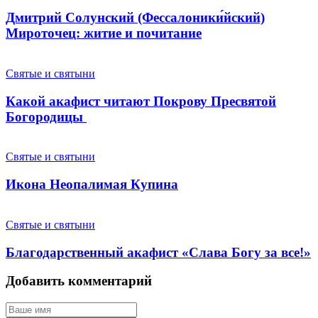
Дмитрий Солунский (Фессалоники́йский)
Мироточец: житие и почитание
Святые и святыни
Какой акафист читают Покрову Пресвятой
Богородицы
Святые и святыни
Икона Неопалимая Купина
Святые и святыни
Благодарственный акафист «Слава Богу за все!»
Добавить комментарий