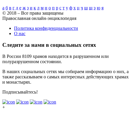
а
б
в
г
д
е
ж
з
и
к
л
м
н
о
п
р
с
т
у
ф
х
ц
ч
ш
щ
э
ю
я
© 2018 – Все права защищены
Православная онлайн-энциклопедия
Политика конфиденциальности
О нас
Следите за нами в социальных сетях
В России 8109 храмов находится в разрушенном или
полуразрушенном состоянии.
В наших социальных сетях мы собираем информацию о них, а
также рассказываем о самых интересных действующих храмах
и монастырях.
Подписывайтесь!
+